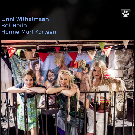
Unni Wilhelmsen
Sol Heilo
Hanne Mari Karlsen
BACK
TO
UNNI
Nyheter
Videoer
Konserter