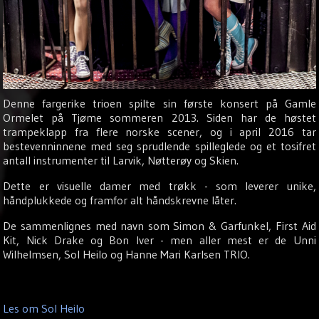
Sol
Heilo
Hanne
Mari
Karlsen
Denne fargerike trioen spilte sin første konsert på Gamle
Ormelet på Tjøme sommeren 2013. Siden har de høstet
Unni
trampeklapp fra flere norske scener, og i april 2016 tar
bestevenninnene med seg sprudlende spilleglede og et tosifret
Wilhelmsen
antall instrumenter til Larvik, Nøtterøy og Skien.
Kontakt
Dette er visuelle damer med trøkk - som leverer unike,
håndplukkede og framfor alt håndskrevne låter.
De sammenlignes med navn som Simon & Garfunkel, First Aid
Kit, Nick Drake og Bon Iver - men aller mest er de Unni
Wilhelmsen, Sol Heilo og Hanne Mari Karlsen TRIO.
Les om Sol Heilo